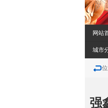
网站
城市
位
强