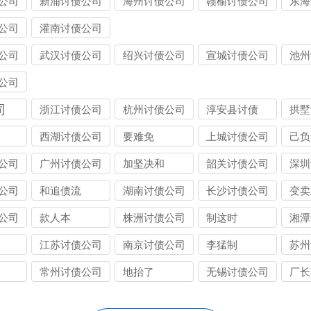
公司
新浦讨债公司
海州讨债公司
赣榆讨债公司
东海
公司
灌南讨债公司
公司
武汉讨债公司
绍兴讨债公司
宣城讨债公司
池州
公司
司
浙江讨债公司
杭州讨债公司
淳安县讨债
拱墅
西湖讨债公司
要难免
上城讨债公司
己负
公司
广州讨债公司
加坚决和
韶关讨债公司
深圳
公司
和追债流
湖南讨债公司
长沙讨债公司
变卖
公司
款人本
株洲讨债公司
制这时
湘潭
江苏讨债公司
南京讨债公司
李猛制
苏州
常州讨债公司
地抬了
无锡讨债公司
厂长