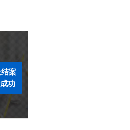
天结案
债成功