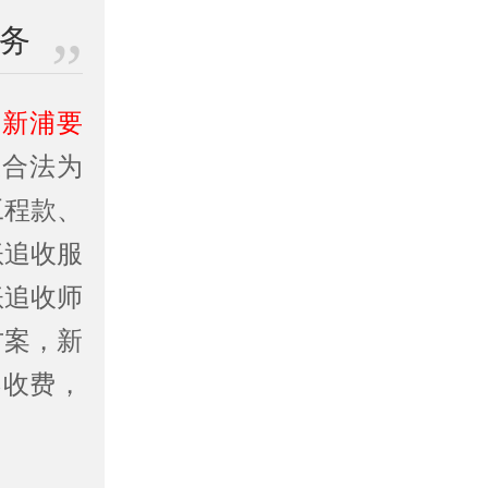
业务
、
新浦要
业合法为
工程款、
账追收服
账追收师
方案，新
不收费，