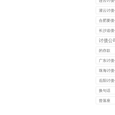
连云讨债
灌云讨债
合肥要债
长沙追债
讨债公
的存款
广东讨债
珠海讨债
岳阳讨债
换句话
曾落座