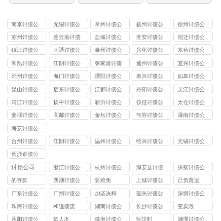
南京讨债公
无锡讨债公
常州讨债公
扬州讨债公
徐州讨债公
司
司
司
司
司
苏州讨债公
连云港讨债
盐城讨债公
淮安讨债公
宿迁讨债公
司
公司
司
司
司
镇江讨债公
南通讨债公
泰州讨债公
兴化讨债公
东台讨债公
司
司
司
司
司
常熟讨债公
江阴讨债公
张家港讨债
通州讨债公
宜兴讨债公
司
司
公司
司
司
邳州讨债公
海门讨债公
溧阳讨债公
泰兴讨债公
如皋讨债公
司
司
司
司
司
昆山讨债公
启东讨债公
江都讨债公
丹阳讨债公
吴江讨债公
司
司
司
司
司
靖江讨债公
扬中讨债公
新沂讨债公
仪征讨债公
太仓讨债公
司
司
司
司
司
姜堰讨债公
高邮讨债公
金坛讨债公
句容讨债公
灌南讨债公
司
司
司
司
司
海安讨债公
司
台州讨债公
江阴讨债公
温州讨债公
绍兴讨债公
无锡讨债公
司
司
司
司
司
长沙追债公
司
讨债公司
浙江讨债公
杭州讨债公
淳安县讨债
拱墅讨债公
司
司
司
的存款
西湖讨债公
要难免
上城讨债公
己负责运
司
司
广东讨债公
广州讨债公
加坚决和
韶关讨债公
深圳讨债公
司
司
司
司
珠海讨债公
和追债流
湖南讨债公
长沙讨债公
变卖毁
司
司
司
岳阳讨债公
款人本
株洲讨债公
制这时
湘潭讨债公