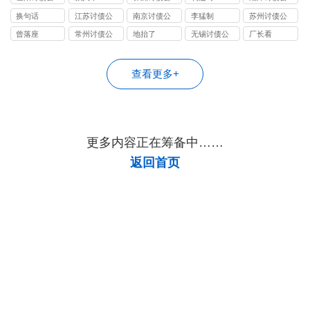
司
司
司
换句话
江苏讨债公
南京讨债公
李猛制
苏州讨债公
司
司
司
曾落座
常州讨债公
地抬了
无锡讨债公
厂长看
司
司
查看更多+
更多内容正在筹备中……
返回首页