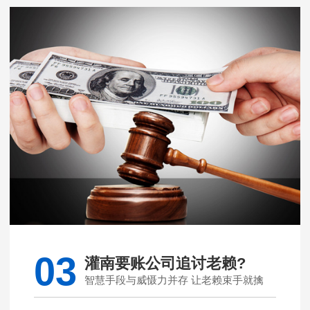
03
灌南要账公司追讨老赖?
智慧手段与威慑力并存 让老赖束手就擒