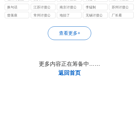
司
司
司
换句话
江苏讨债公
南京讨债公
李猛制
苏州讨债公
司
司
司
曾落座
常州讨债公
地抬了
无锡讨债公
厂长看
司
司
查看更多+
更多内容正在筹备中……
返回首页