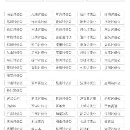
南京讨债公
无锡讨债公
常州讨债公
扬州讨债公
徐州讨债公
司
司
司
司
司
苏州讨债公
连云港讨债
盐城讨债公
淮安讨债公
宿迁讨债公
司
公司
司
司
司
镇江讨债公
南通讨债公
泰州讨债公
兴化讨债公
东台讨债公
司
司
司
司
司
常熟讨债公
江阴讨债公
张家港讨债
通州讨债公
宜兴讨债公
司
司
公司
司
司
邳州讨债公
海门讨债公
溧阳讨债公
泰兴讨债公
如皋讨债公
司
司
司
司
司
昆山讨债公
启东讨债公
江都讨债公
丹阳讨债公
吴江讨债公
司
司
司
司
司
靖江讨债公
扬中讨债公
新沂讨债公
仪征讨债公
太仓讨债公
司
司
司
司
司
姜堰讨债公
高邮讨债公
金坛讨债公
句容讨债公
灌南讨债公
司
司
司
司
司
海安讨债公
司
中山讨债公
丽水要债公
昆山讨债公
清远讨债公
惠州清账公
司
司
司
司
司
长沙追债公
司
讨债公司
浙江讨债公
杭州讨债公
淳安县讨债
拱墅讨债公
司
司
司
的存款
西湖讨债公
要难免
上城讨债公
己负责运
司
司
广东讨债公
广州讨债公
加坚决和
韶关讨债公
深圳讨债公
司
司
司
司
珠海讨债公
和追债流
湖南讨债公
长沙讨债公
变卖毁
司
司
司
岳阳讨债公
款人本
株洲讨债公
制这时
湘潭讨债公