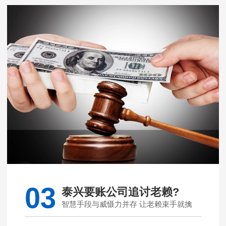
03
泰兴要账公司追讨老赖?
智慧手段与威慑力并存 让老赖束手就擒