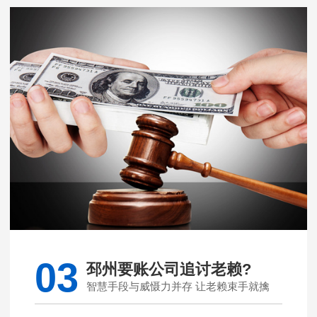
03
邳州要账公司追讨老赖?
智慧手段与威慑力并存 让老赖束手就擒