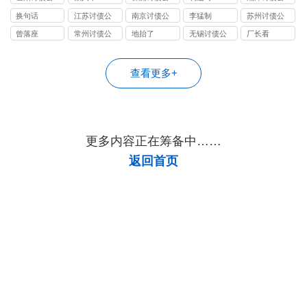
司
司
司
换句话
江苏讨债公
南京讨债公
李猛制
苏州讨债公
司
司
司
曾落座
常州讨债公
地抬了
无锡讨债公
厂长看
司
司
查看更多+
更多内容正在筹备中……
返回首页