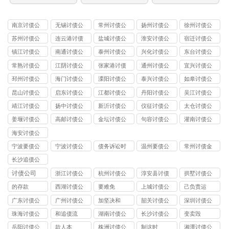
南京讨债公
无锡讨债公
常州讨债公
扬州讨债公
徐州讨债公
司
司
司
司
司
苏州讨债公
连云港讨债
盐城讨债公
淮安讨债公
宿迁讨债公
司
公司
司
司
司
镇江讨债公
南通讨债公
泰州讨债公
兴化讨债公
东台讨债公
司
司
司
司
司
常熟讨债公
江阴讨债公
张家港讨债
通州讨债公
宜兴讨债公
司
司
公司
司
司
邳州讨债公
海门讨债公
溧阳讨债公
泰兴讨债公
如皋讨债公
司
司
司
司
司
昆山讨债公
启东讨债公
江都讨债公
丹阳讨债公
吴江讨债公
司
司
司
司
司
靖江讨债公
扬中讨债公
新沂讨债公
仪征讨债公
太仓讨债公
司
司
司
司
司
姜堰讨债公
高邮讨债公
金坛讨债公
句容讨债公
灌南讨债公
司
司
司
司
司
海安讨债公
司
宁波要债公
宁波讨债公
债务诉讼时
温州要债公
常州讨债金
司
司
效
司
坛公司
长沙追债公
司
讨债公司
浙江讨债公
杭州讨债公
淳安县讨债
拱墅讨债公
司
司
司
的存款
西湖讨债公
要难免
上城讨债公
己负责运
司
司
广东讨债公
广州讨债公
加坚决和
韶关讨债公
深圳讨债公
司
司
司
司
珠海讨债公
和追债流
湖南讨债公
长沙讨债公
变卖毁
司
司
司
岳阳讨债公
款人本
株洲讨债公
制这时
湘潭讨债公