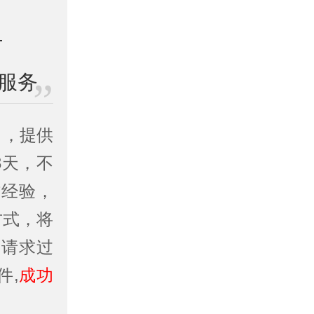
服务
司
，提供
3天，不
作经验，
方式，将
务请求过
件,
成功
。