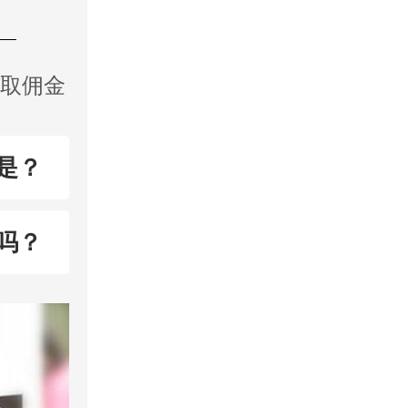
收取佣金
是？
吗？