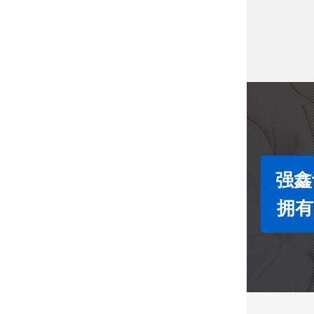
强鑫
拥有