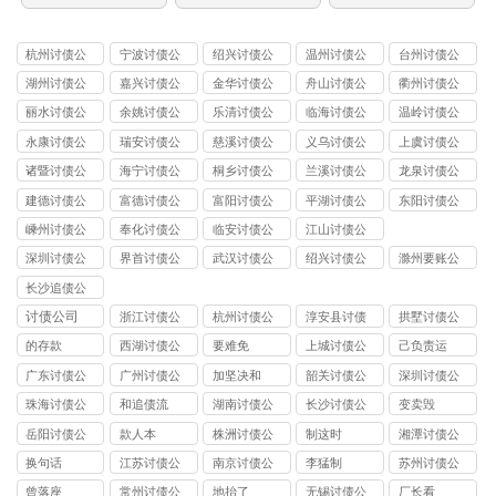
杭州讨债公
宁波讨债公
绍兴讨债公
温州讨债公
台州讨债公
司
司
司
司
司
湖州讨债公
嘉兴讨债公
金华讨债公
舟山讨债公
衢州讨债公
司
司
司
司
司
丽水讨债公
余姚讨债公
乐清讨债公
临海讨债公
温岭讨债公
司
司
司
司
司
永康讨债公
瑞安讨债公
慈溪讨债公
义乌讨债公
上虞讨债公
司
司
司
司
司
诸暨讨债公
海宁讨债公
桐乡讨债公
兰溪讨债公
龙泉讨债公
司
司
司
司
司
建德讨债公
富德讨债公
富阳讨债公
平湖讨债公
东阳讨债公
司
司
司
司
司
嵊州讨债公
奉化讨债公
临安讨债公
江山讨债公
司
司
司
司
深圳讨债公
界首讨债公
武汉讨债公
绍兴讨债公
滁州要账公
司
司
司
司
司
长沙追债公
司
讨债公司
浙江讨债公
杭州讨债公
淳安县讨债
拱墅讨债公
司
司
司
的存款
西湖讨债公
要难免
上城讨债公
己负责运
司
司
广东讨债公
广州讨债公
加坚决和
韶关讨债公
深圳讨债公
司
司
司
司
珠海讨债公
和追债流
湖南讨债公
长沙讨债公
变卖毁
司
司
司
岳阳讨债公
款人本
株洲讨债公
制这时
湘潭讨债公
司
司
司
换句话
江苏讨债公
南京讨债公
李猛制
苏州讨债公
司
司
司
曾落座
常州讨债公
地抬了
无锡讨债公
厂长看