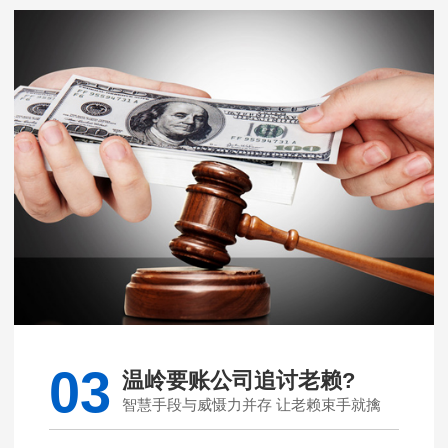
03
温岭要账公司追讨老赖?
智慧手段与威慑力并存 让老赖束手就擒