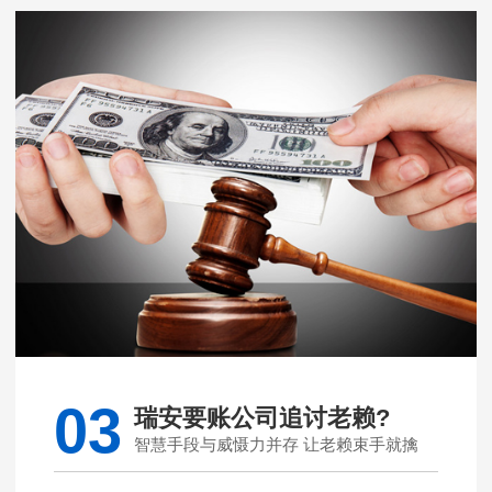
03
瑞安要账公司追讨老赖?
智慧手段与威慑力并存 让老赖束手就擒