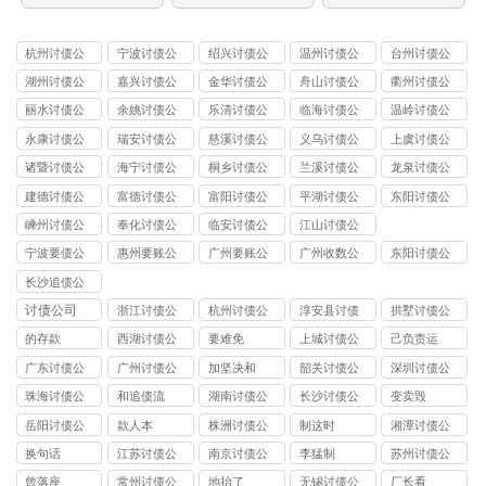
杭州讨债公
宁波讨债公
绍兴讨债公
温州讨债公
台州讨债公
司
司
司
司
司
湖州讨债公
嘉兴讨债公
金华讨债公
舟山讨债公
衢州讨债公
司
司
司
司
司
丽水讨债公
余姚讨债公
乐清讨债公
临海讨债公
温岭讨债公
司
司
司
司
司
永康讨债公
瑞安讨债公
慈溪讨债公
义乌讨债公
上虞讨债公
司
司
司
司
司
诸暨讨债公
海宁讨债公
桐乡讨债公
兰溪讨债公
龙泉讨债公
司
司
司
司
司
建德讨债公
富德讨债公
富阳讨债公
平湖讨债公
东阳讨债公
司
司
司
司
司
嵊州讨债公
奉化讨债公
临安讨债公
江山讨债公
司
司
司
司
宁波要债公
惠州要账公
广州要账公
广州收数公
东阳讨债公
司
司
司
司
司
长沙追债公
司
讨债公司
浙江讨债公
杭州讨债公
淳安县讨债
拱墅讨债公
司
司
司
的存款
西湖讨债公
要难免
上城讨债公
己负责运
司
司
广东讨债公
广州讨债公
加坚决和
韶关讨债公
深圳讨债公
司
司
司
司
珠海讨债公
和追债流
湖南讨债公
长沙讨债公
变卖毁
司
司
司
岳阳讨债公
款人本
株洲讨债公
制这时
湘潭讨债公
司
司
司
换句话
江苏讨债公
南京讨债公
李猛制
苏州讨债公
司
司
司
曾落座
常州讨债公
地抬了
无锡讨债公
厂长看