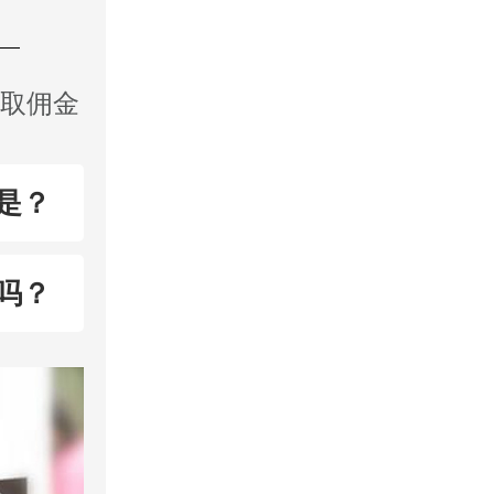
收取佣金
是？
吗？