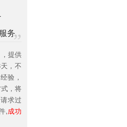
服务
司
，提供
3天，不
作经验，
方式，将
务请求过
件,
成功
。