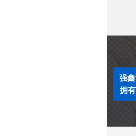
强鑫
拥有