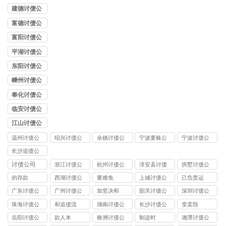
司
建德讨债公
司
富德讨债公
司
富阳讨债公
司
平湖讨债公
司
东阳讨债公
司
嵊州讨债公
司
奉化讨债公
司
临安讨债公
司
江山讨债公
司
温州讨债公
绍兴讨债公
余姚讨债公
宁波要账公
宁波讨债公
司
司
司
司
司
长沙追债公
司
讨债公司
浙江讨债公
杭州讨债公
淳安县讨债
拱墅讨债公
司
司
司
的存款
西湖讨债公
要难免
上城讨债公
己负责运
司
司
广东讨债公
广州讨债公
加坚决和
韶关讨债公
深圳讨债公
司
司
司
司
珠海讨债公
和追债流
湖南讨债公
长沙讨债公
变卖毁
司
司
司
岳阳讨债公
款人本
株洲讨债公
制这时
湘潭讨债公