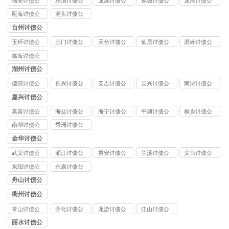
瑞安讨债公
乐清讨债公
龙港讨债公
鹿城讨债公
龙湾讨债公
司
司
司
司
司
瓯海讨债公
洞头讨债公
司
司
台州讨债公
司
玉环讨债公
三门讨债公
天台讨债公
仙居讨债公
温岭讨债公
司
司
司
司
司
临海讨债公
司
湖州讨债公
司
德清讨债公
长兴讨债公
安吉讨债公
吴兴讨债公
南浔讨债公
司
司
司
司
司
嘉兴讨债公
司
嘉善讨债公
海盐讨债公
海宁讨债公
平湖讨债公
桐乡讨债公
司
司
司
司
司
南湖讨债公
秀洲讨债公
司
司
金华讨债公
司
武义讨债公
浦江讨债公
磐安讨债公
兰溪讨债公
义乌讨债公
司
司
司
司
司
东阳讨债公
永康讨债公
司
司
舟山讨债公
司
衢州讨债公
司
常山讨债公
开化讨债公
龙游讨债公
江山讨债公
司
司
司
司
丽水讨债公