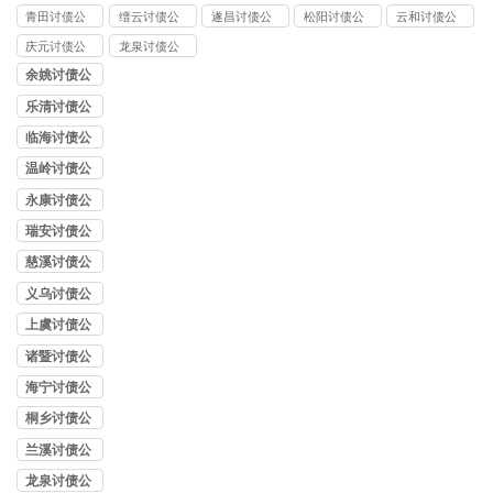
司
青田讨债公
缙云讨债公
遂昌讨债公
松阳讨债公
云和讨债公
司
司
司
司
司
庆元讨债公
龙泉讨债公
司
司
余姚讨债公
司
乐清讨债公
司
临海讨债公
司
温岭讨债公
司
永康讨债公
司
瑞安讨债公
司
慈溪讨债公
司
义乌讨债公
司
上虞讨债公
司
诸暨讨债公
司
海宁讨债公
司
桐乡讨债公
司
兰溪讨债公
司
龙泉讨债公