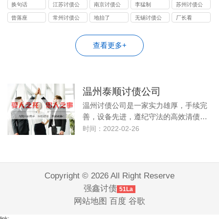
司
司
司
换句话
江苏讨债公
南京讨债公
李猛制
苏州讨债公
司
司
司
曾落座
常州讨债公
地抬了
无锡讨债公
厂长看
司
司
查看更多+
温州泰顺讨债公司
温州讨债公司是一家实力雄厚，手续完
善，设备先进，遵纪守法的高效清债…
时间：2022-02-26
Copyright © 2026 All Right Reserve
强鑫讨债
51La
网站地图
百度
谷歌
link: