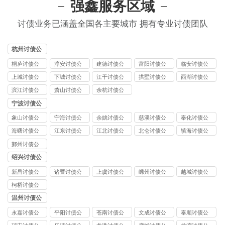
强鑫服务区域
讨债业务已涵盖全国各主要城市 拥有专业讨债团队
杭州讨债公
司
桐庐讨债公
淳安讨债公
建德讨债公
富阳讨债公
临安讨债公
司
司
司
司
司
上城讨债公
下城讨债公
江干讨债公
拱墅讨债公
西湖讨债公
司
司
司
司
司
滨江讨债公
萧山讨债公
余杭讨债公
司
司
司
宁波讨债公
司
象山讨债公
宁海讨债公
余姚讨债公
慈溪讨债公
奉化讨债公
司
司
司
司
司
海曙讨债公
江东讨债公
江北讨债公
北仑讨债公
镇海讨债公
司
司
司
司
司
鄞州讨债公
司
绍兴讨债公
司
新昌讨债公
诸暨讨债公
上虞讨债公
嵊州讨债公
越城讨债公
司
司
司
司
司
柯桥讨债公
司
温州讨债公
司
永嘉讨债公
平阳讨债公
苍南讨债公
文成讨债公
泰顺讨债公
司
司
司
司
司