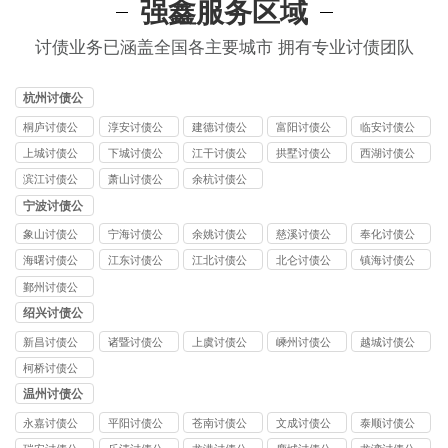
强鑫服务区域
讨债业务已涵盖全国各主要城市 拥有专业讨债团队
杭州讨债公
司
桐庐讨债公
淳安讨债公
建德讨债公
富阳讨债公
临安讨债公
司
司
司
司
司
上城讨债公
下城讨债公
江干讨债公
拱墅讨债公
西湖讨债公
司
司
司
司
司
滨江讨债公
萧山讨债公
余杭讨债公
司
司
司
宁波讨债公
司
象山讨债公
宁海讨债公
余姚讨债公
慈溪讨债公
奉化讨债公
司
司
司
司
司
海曙讨债公
江东讨债公
江北讨债公
北仑讨债公
镇海讨债公
司
司
司
司
司
鄞州讨债公
司
绍兴讨债公
司
新昌讨债公
诸暨讨债公
上虞讨债公
嵊州讨债公
越城讨债公
司
司
司
司
司
柯桥讨债公
司
温州讨债公
司
永嘉讨债公
平阳讨债公
苍南讨债公
文成讨债公
泰顺讨债公
司
司
司
司
司