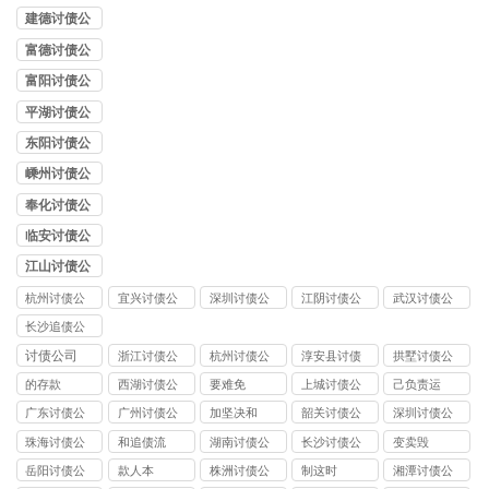
司
建德讨债公
司
富德讨债公
司
富阳讨债公
司
平湖讨债公
司
东阳讨债公
司
嵊州讨债公
司
奉化讨债公
司
临安讨债公
司
江山讨债公
司
杭州讨债公
宜兴讨债公
深圳讨债公
江阴讨债公
武汉讨债公
司
司
司
司
司
长沙追债公
司
讨债公司
浙江讨债公
杭州讨债公
淳安县讨债
拱墅讨债公
司
司
司
的存款
西湖讨债公
要难免
上城讨债公
己负责运
司
司
广东讨债公
广州讨债公
加坚决和
韶关讨债公
深圳讨债公
司
司
司
司
珠海讨债公
和追债流
湖南讨债公
长沙讨债公
变卖毁
司
司
司
岳阳讨债公
款人本
株洲讨债公
制这时
湘潭讨债公