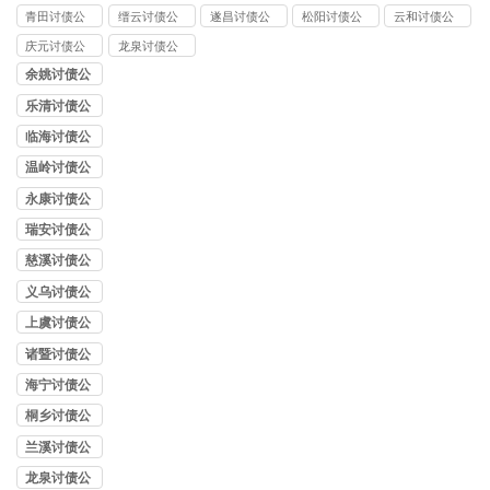
司
青田讨债公
缙云讨债公
遂昌讨债公
松阳讨债公
云和讨债公
司
司
司
司
司
庆元讨债公
龙泉讨债公
司
司
余姚讨债公
司
乐清讨债公
司
临海讨债公
司
温岭讨债公
司
永康讨债公
司
瑞安讨债公
司
慈溪讨债公
司
义乌讨债公
司
上虞讨债公
司
诸暨讨债公
司
海宁讨债公
司
桐乡讨债公
司
兰溪讨债公
司
龙泉讨债公