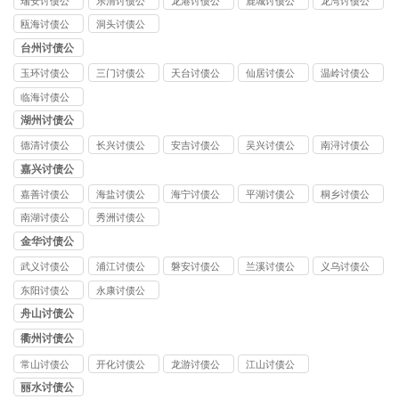
瑞安讨债公
乐清讨债公
龙港讨债公
鹿城讨债公
龙湾讨债公
司
司
司
司
司
瓯海讨债公
洞头讨债公
司
司
台州讨债公
司
玉环讨债公
三门讨债公
天台讨债公
仙居讨债公
温岭讨债公
司
司
司
司
司
临海讨债公
司
湖州讨债公
司
德清讨债公
长兴讨债公
安吉讨债公
吴兴讨债公
南浔讨债公
司
司
司
司
司
嘉兴讨债公
司
嘉善讨债公
海盐讨债公
海宁讨债公
平湖讨债公
桐乡讨债公
司
司
司
司
司
南湖讨债公
秀洲讨债公
司
司
金华讨债公
司
武义讨债公
浦江讨债公
磐安讨债公
兰溪讨债公
义乌讨债公
司
司
司
司
司
东阳讨债公
永康讨债公
司
司
舟山讨债公
司
衢州讨债公
司
常山讨债公
开化讨债公
龙游讨债公
江山讨债公
司
司
司
司
丽水讨债公