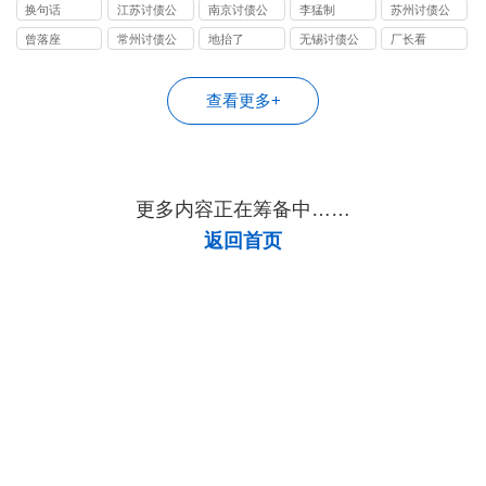
司
司
司
换句话
江苏讨债公
南京讨债公
李猛制
苏州讨债公
司
司
司
曾落座
常州讨债公
地抬了
无锡讨债公
厂长看
司
司
查看更多+
更多内容正在筹备中……
返回首页