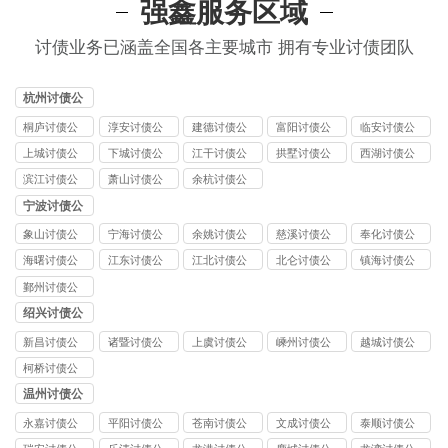
强鑫服务区域
讨债业务已涵盖全国各主要城市 拥有专业讨债团队
杭州讨债公
司
桐庐讨债公
淳安讨债公
建德讨债公
富阳讨债公
临安讨债公
司
司
司
司
司
上城讨债公
下城讨债公
江干讨债公
拱墅讨债公
西湖讨债公
司
司
司
司
司
滨江讨债公
萧山讨债公
余杭讨债公
司
司
司
宁波讨债公
司
象山讨债公
宁海讨债公
余姚讨债公
慈溪讨债公
奉化讨债公
司
司
司
司
司
海曙讨债公
江东讨债公
江北讨债公
北仑讨债公
镇海讨债公
司
司
司
司
司
鄞州讨债公
司
绍兴讨债公
司
新昌讨债公
诸暨讨债公
上虞讨债公
嵊州讨债公
越城讨债公
司
司
司
司
司
柯桥讨债公
司
温州讨债公
司
永嘉讨债公
平阳讨债公
苍南讨债公
文成讨债公
泰顺讨债公
司
司
司
司
司