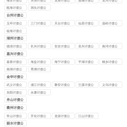
瑞安讨债公
乐清讨债公
龙港讨债公
鹿城讨债公
龙湾讨债公
司
司
司
司
司
瓯海讨债公
洞头讨债公
司
司
台州讨债公
司
玉环讨债公
三门讨债公
天台讨债公
仙居讨债公
温岭讨债公
司
司
司
司
司
临海讨债公
司
湖州讨债公
司
德清讨债公
长兴讨债公
安吉讨债公
吴兴讨债公
南浔讨债公
司
司
司
司
司
嘉兴讨债公
司
嘉善讨债公
海盐讨债公
海宁讨债公
平湖讨债公
桐乡讨债公
司
司
司
司
司
南湖讨债公
秀洲讨债公
司
司
金华讨债公
司
武义讨债公
浦江讨债公
磐安讨债公
兰溪讨债公
义乌讨债公
司
司
司
司
司
东阳讨债公
永康讨债公
司
司
舟山讨债公
司
衢州讨债公
司
常山讨债公
开化讨债公
龙游讨债公
江山讨债公
司
司
司
司
丽水讨债公