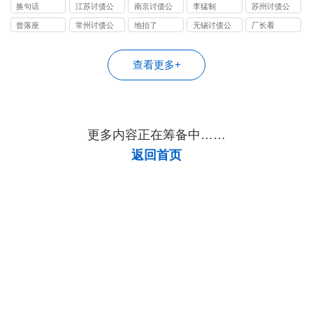
司
司
司
换句话
江苏讨债公
南京讨债公
李猛制
苏州讨债公
司
司
司
曾落座
常州讨债公
地抬了
无锡讨债公
厂长看
司
司
查看更多+
更多内容正在筹备中……
返回首页