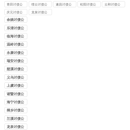
司
青田讨债公
缙云讨债公
遂昌讨债公
松阳讨债公
云和讨债公
司
司
司
司
司
庆元讨债公
龙泉讨债公
司
司
余姚讨债公
司
乐清讨债公
司
临海讨债公
司
温岭讨债公
司
永康讨债公
司
瑞安讨债公
司
慈溪讨债公
司
义乌讨债公
司
上虞讨债公
司
诸暨讨债公
司
海宁讨债公
司
桐乡讨债公
司
兰溪讨债公
司
龙泉讨债公