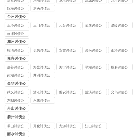
瑞安讨债公
乐清讨债公
龙港讨债公
鹿城讨债公
龙湾讨债公
司
司
司
司
司
瓯海讨债公
洞头讨债公
司
司
台州讨债公
司
玉环讨债公
三门讨债公
天台讨债公
仙居讨债公
温岭讨债公
司
司
司
司
司
临海讨债公
司
湖州讨债公
司
德清讨债公
长兴讨债公
安吉讨债公
吴兴讨债公
南浔讨债公
司
司
司
司
司
嘉兴讨债公
司
嘉善讨债公
海盐讨债公
海宁讨债公
平湖讨债公
桐乡讨债公
司
司
司
司
司
南湖讨债公
秀洲讨债公
司
司
金华讨债公
司
武义讨债公
浦江讨债公
磐安讨债公
兰溪讨债公
义乌讨债公
司
司
司
司
司
东阳讨债公
永康讨债公
司
司
舟山讨债公
司
衢州讨债公
司
常山讨债公
开化讨债公
龙游讨债公
江山讨债公
司
司
司
司
丽水讨债公