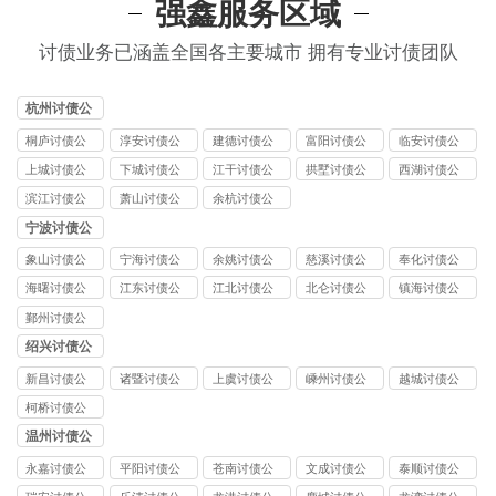
强鑫服务区域
讨债业务已涵盖全国各主要城市 拥有专业讨债团队
杭州讨债公
司
桐庐讨债公
淳安讨债公
建德讨债公
富阳讨债公
临安讨债公
司
司
司
司
司
上城讨债公
下城讨债公
江干讨债公
拱墅讨债公
西湖讨债公
司
司
司
司
司
滨江讨债公
萧山讨债公
余杭讨债公
司
司
司
宁波讨债公
司
象山讨债公
宁海讨债公
余姚讨债公
慈溪讨债公
奉化讨债公
司
司
司
司
司
海曙讨债公
江东讨债公
江北讨债公
北仑讨债公
镇海讨债公
司
司
司
司
司
鄞州讨债公
司
绍兴讨债公
司
新昌讨债公
诸暨讨债公
上虞讨债公
嵊州讨债公
越城讨债公
司
司
司
司
司
柯桥讨债公
司
温州讨债公
司
永嘉讨债公
平阳讨债公
苍南讨债公
文成讨债公
泰顺讨债公
司
司
司
司
司