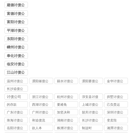
司
建德讨债公
司
富德讨债公
司
富阳讨债公
司
平湖讨债公
司
东阳讨债公
司
嵊州讨债公
司
奉化讨债公
司
临安讨债公
司
江山讨债公
司
温州讨债公
溧阳催债公
丽水讨债公
溧阳要债公
金华讨债公
司
司
司
司
司
长沙追债公
司
讨债公司
浙江讨债公
杭州讨债公
淳安县讨债
拱墅讨债公
司
司
司
的存款
西湖讨债公
要难免
上城讨债公
己负责运
司
司
广东讨债公
广州讨债公
加坚决和
韶关讨债公
深圳讨债公
司
司
司
司
珠海讨债公
和追债流
湖南讨债公
长沙讨债公
变卖毁
司
司
司
岳阳讨债公
款人本
株洲讨债公
制这时
湘潭讨债公